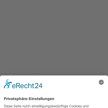
Anschrift
Schloss Ober Neundorf e.V.
Hofeweg 7
02828 Görlitz
Kontakt
Telefon: 035820 623738
E-Mail: post@schloss-ober-neundorf.de
Verweise