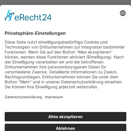
Telefon: 035820 623738
E-Mail: post@schloss-ober-neundorf.de
Verweise
Kontakt
Datenschutzerklärung
Impressum
Sitemap
Kontakt
Datenschutzerklärung
Impressum
© Schloss Ober Neundorf