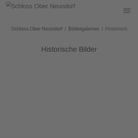
Skip to main content
You are here:
Schloss Ober Neundorf
Bildergalerien
Historisch
Historische Bilder
Anschrift
Schloss Ober Neundorf e.V.
Hofeweg 7
02828 Görlitz
Kontakt