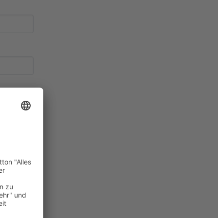
Daten
e.V.
taufnahme
en dürfen.
er
eit