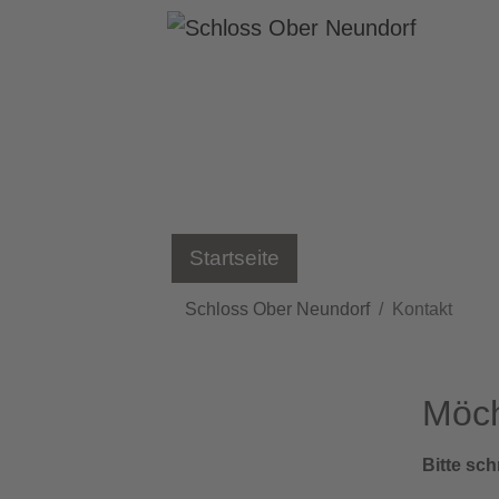
Skip to main content
Startseite
Rund ums Schloss
You are here:
Schloss Ober Neundorf
Kontakt
Möch
Bitte sch