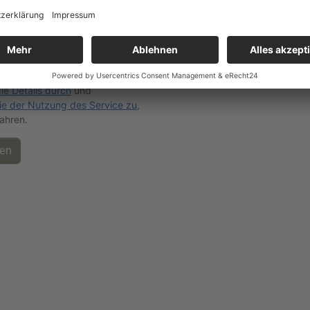
igen Ihre Zustimmung, um
PTCHA-Service zu laden!
Wir
 reCAPTCHA, um Ihre
nen Informationen zu
. Dieser Service kann Daten
ktivitäten sammeln. Bitte
die Details durch
und
ie der Nutzung des Service zu
,
ahren.
Kontakt
Telefon: 035820 623738
E-Mail: post@schloss-ober-neundorf.de