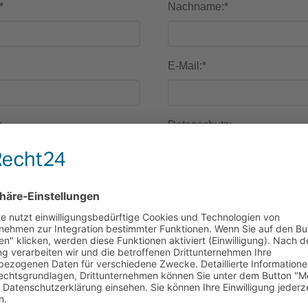
*
Nachname:
*
E-Mail:
*
:
Datenschutz:
Ich bin damit einverstanden, dass
meine personenbezogenen 
vom Schloss Ober Neundorf 
gespeichert und zur Kontak
verarbeitet und genutzt werd
Ich kann der Verarbeitung od
Nutzung meiner Daten jederz
widersprechen.
tsfrage:
*