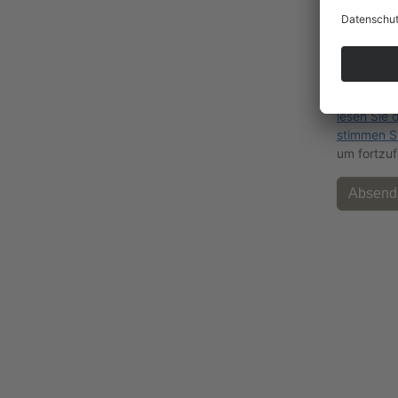
Wir benöt
den reCA
verwenden
eingegebe
überprüfen
zu Ihren A
lesen Sie 
stimmen S
um fortzuf
Anschrift
Schloss Ober Neundorf e.V.
Hofeweg 7